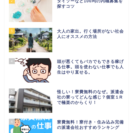
2
ダイソーなど100均の内職募集を
探すコツ
3
大人の家出。行く場所がない社会
人にオススメの方法
4
頭が悪くてもバカでもできる稼げ
る仕事。頭を使わない仕事でも人
生はやり直せる。
5
怪しい！寮費無料のなぜ。派遣会
社の寮ってどんな感じ？個室１R
で極楽のからくり！
6
寮費無料！寮付き・住み込み完備
の派遣会社おすすめランキング