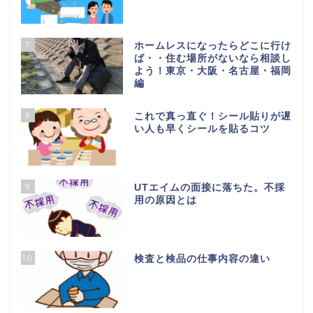
7
ホームレスになったらどこに行け
ば・・住む場所がないなら相談し
よう！東京・大阪・名古屋・福岡
編
8
これで真っ直ぐ！シール貼りが遅
い人も早くシールを貼るコツ
9
UTエイムの面接に落ちた。不採
用の原因とは
10
検査と検品の仕事内容の違い