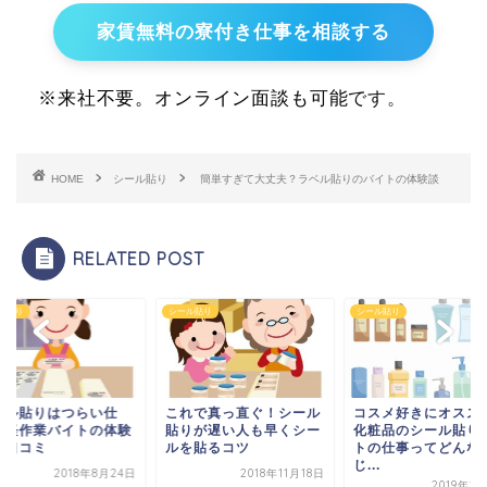
家賃無料の寮付き仕事を相談する
※来社不要。オンライン面談も可能です。
HOME
シール貼り
簡単すぎて大丈夫？ラベル貼りのバイトの体験談
RELATED POST
ル貼り
シール貼り
シール貼り
ール貼りはつらい仕
これで真っ直ぐ！シール
コスメ好きにオスス
？軽作業バイトの体験
貼りが遅い人も早くシー
化粧品のシール貼り
・口コミ
ルを貼るコツ
トの仕事ってどんな
じ...
2018年8月24日
2018年11月18日
2019年1