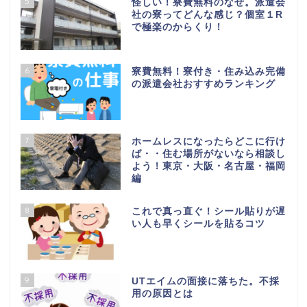
5
怪しい！寮費無料のなぜ。派遣会
社の寮ってどんな感じ？個室１R
で極楽のからくり！
6
寮費無料！寮付き・住み込み完備
の派遣会社おすすめランキング
7
ホームレスになったらどこに行け
ば・・住む場所がないなら相談し
よう！東京・大阪・名古屋・福岡
編
8
これで真っ直ぐ！シール貼りが遅
い人も早くシールを貼るコツ
9
UTエイムの面接に落ちた。不採
用の原因とは