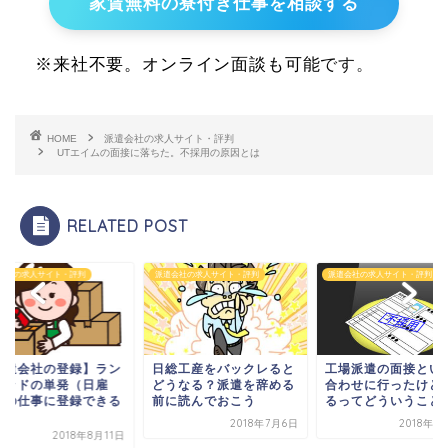
家賃無料の寮付き仕事を相談する
※来社不要。オンライン面談も可能です。
HOME
派遣会社の求人サイト・評判
UTエイムの面接に落ちた。不採用の原因とは
RELATED POST
会社の求人サイト・評判
派遣会社の求人サイト・評判
派遣会社の求人サイト・評判
派遣会社の登録】ラン
日総工産をバックレると
工場派遣の面接とい
タッドの単発（日雇
どうなる？派遣を辞める
合わせに行ったけど
）の仕事に登録できる
前に読んでおこう
るってどういうこと
.
2018年7月6日
2018年1
2018年8月11日