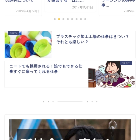
？その評判について
が運営する「はた...
ソーシングの評判や
.
事...
2017年9月1日
2019年4月30日
2019年6
プラスチック加工工場の仕事はきつい？
それとも楽しい？
ニートでも採用される！誰でもできる仕
事すぐに雇ってくれる仕事