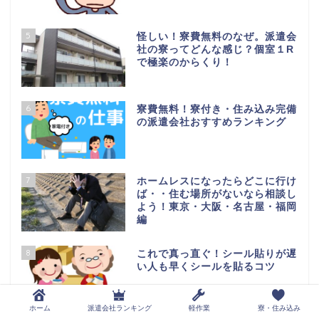
5
怪しい！寮費無料のなぜ。派遣会
社の寮ってどんな感じ？個室１R
で極楽のからくり！
6
寮費無料！寮付き・住み込み完備
の派遣会社おすすめランキング
7
ホームレスになったらどこに行け
ば・・住む場所がないなら相談し
よう！東京・大阪・名古屋・福岡
編
8
これで真っ直ぐ！シール貼りが遅
い人も早くシールを貼るコツ
ホーム
派遣会社ランキング
軽作業
寮・住み込み