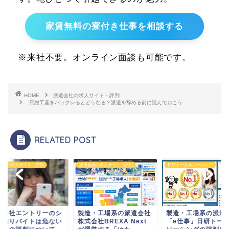
家賃無料の寮付き仕事を相談する
※来社不要。オンライン面談も可能です。
HOME
派遣会社の求人サイト・評判
日総工産をバックレるとどうなる？派遣を辞める前に読んでおこう
RELATED POST
会社の求人サイト・評判
派遣会社の求人サイト・評判
日研トータルソーシング
式会社エントリーのシ
製造・工場系の派遣会社
製造・工場系の派遣
ル貼りバイトは危ない
株式会社BREXA Next
「e仕事」日研トー