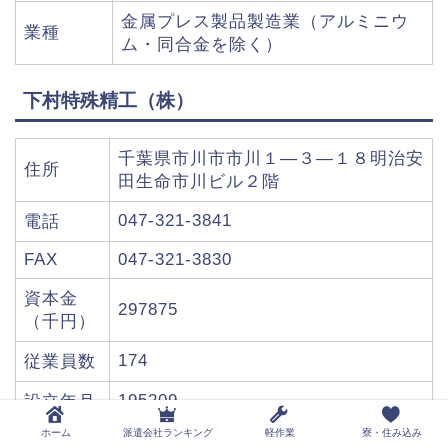
金属プレス製品製造業（アルミニウ
業種
ム・同合金を除く）
下村特殊精工（株）
千葉県市川市市川１―３―１８明治安
住所
田生命市川ビル２階
047-321-3841
電話
FAX
047-321-3830
資本金
297875
（千円）
174
従業員数
195209
設立年月
ホーム
派遣会社ランキング
軽作業
寮・住み込み
業種
磨棒鋼製造業