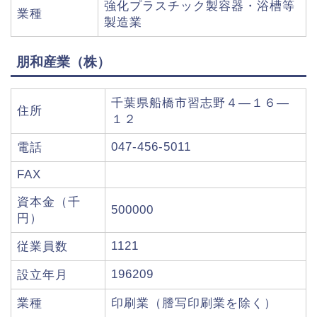
強化プラスチック製容器・浴槽等
業種
製造業
朋和産業（株）
千葉県船橋市習志野４―１６―
住所
１２
047-456-5011
電話
FAX
資本金（千
500000
円）
1121
従業員数
196209
設立年月
業種
印刷業（謄写印刷業を除く）