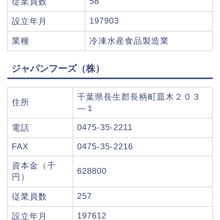
58
従業員数
197903
設立年月
業種
冷凍水産食品製造業
ジャパンフーズ（株）
千葉県長生郡長柄町皿木２０３
住所
―１
0475-35-2211
電話
FAX
0475-35-2216
資本金（千
628800
円）
257
従業員数
197612
設立年月