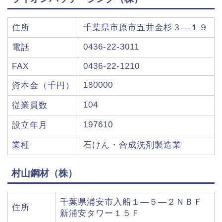
住所
千葉県市原市五井金杉３―１９
0436-22-3011
電話
FAX
0436-22-1210
180000
資本金（千円）
104
従業員数
197610
設立年月
業種
石けん・合成洗剤製造業
村山鋼材（株）
千葉県浦安市入船１―５―２ＮＢＦ
住所
新浦安タワー１５Ｆ