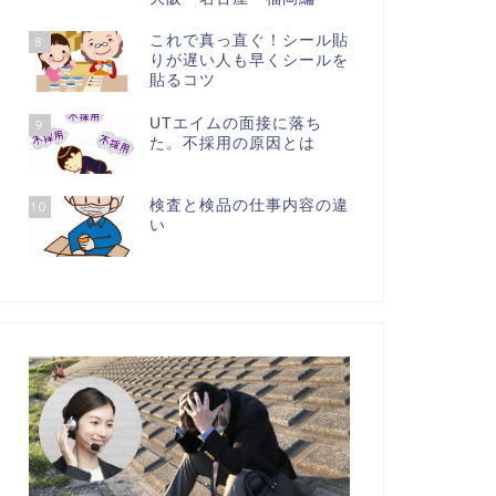
これで真っ直ぐ！シール貼
8
りが遅い人も早くシールを
貼るコツ
UTエイムの面接に落ち
9
た。不採用の原因とは
検査と検品の仕事内容の違
10
い