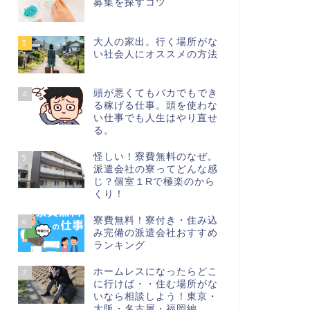
募集を探すコツ
大人の家出。行く場所がな
3
い社会人にオススメの方法
頭が悪くてもバカでもでき
4
る稼げる仕事。頭を使わな
い仕事でも人生はやり直せ
る。
怪しい！寮費無料のなぜ。
5
派遣会社の寮ってどんな感
じ？個室１Rで極楽のから
くり！
寮費無料！寮付き・住み込
6
み完備の派遣会社おすすめ
ランキング
ホームレスになったらどこ
7
に行けば・・住む場所がな
いなら相談しよう！東京・
大阪・名古屋・福岡編