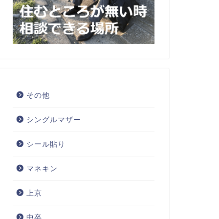
その他
シングルマザー
シール貼り
マネキン
上京
中卒