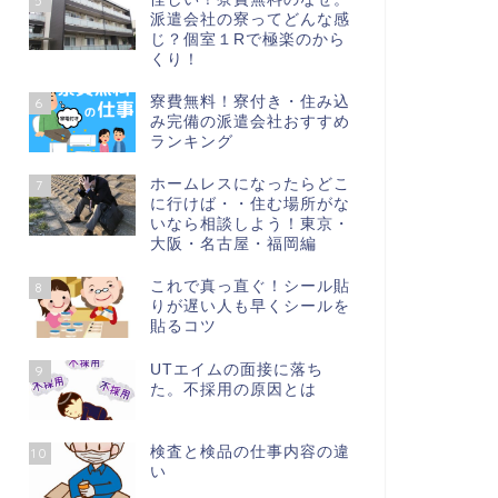
5
派遣会社の寮ってどんな感
じ？個室１Rで極楽のから
くり！
寮費無料！寮付き・住み込
6
み完備の派遣会社おすすめ
ランキング
ホームレスになったらどこ
7
に行けば・・住む場所がな
いなら相談しよう！東京・
大阪・名古屋・福岡編
これで真っ直ぐ！シール貼
8
りが遅い人も早くシールを
貼るコツ
UTエイムの面接に落ち
9
た。不採用の原因とは
検査と検品の仕事内容の違
10
い