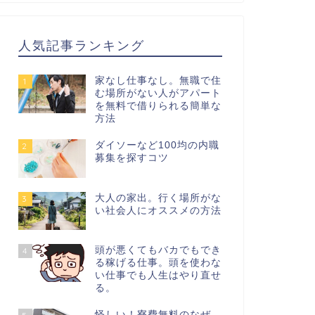
人気記事ランキング
家なし仕事なし。無職で住
1
む場所がない人がアパート
を無料で借りられる簡単な
方法
ダイソーなど100均の内職
2
募集を探すコツ
大人の家出。行く場所がな
3
い社会人にオススメの方法
頭が悪くてもバカでもでき
4
る稼げる仕事。頭を使わな
い仕事でも人生はやり直せ
る。
怪しい！寮費無料のなぜ。