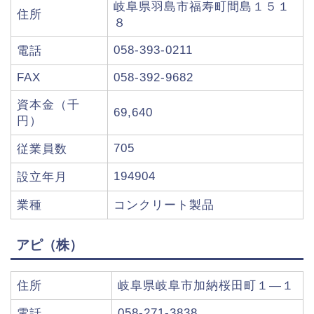
岐阜県羽島市福寿町間島１５１
住所
８
058-393-0211
電話
FAX
058-392-9682
資本金（千
69,640
円）
705
従業員数
194904
設立年月
業種
コンクリート製品
アピ（株）
住所
岐阜県岐阜市加納桜田町１―１
058-271-3838
電話