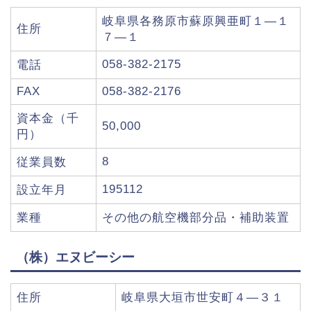
岐阜県各務原市蘇原興亜町１―１
住所
７―１
058-382-2175
電話
FAX
058-382-2176
資本金（千
50,000
円）
8
従業員数
195112
設立年月
業種
その他の航空機部分品・補助装置
（株）エヌビーシー
住所
岐阜県大垣市世安町４―３１