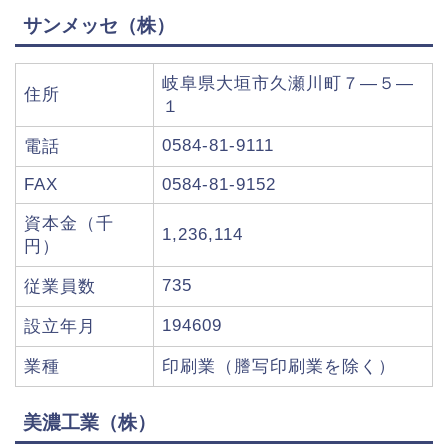
サンメッセ（株）
岐阜県大垣市久瀬川町７―５―
住所
１
0584-81-9111
電話
FAX
0584-81-9152
資本金（千
1,236,114
円）
735
従業員数
194609
設立年月
業種
印刷業（謄写印刷業を除く）
美濃工業（株）