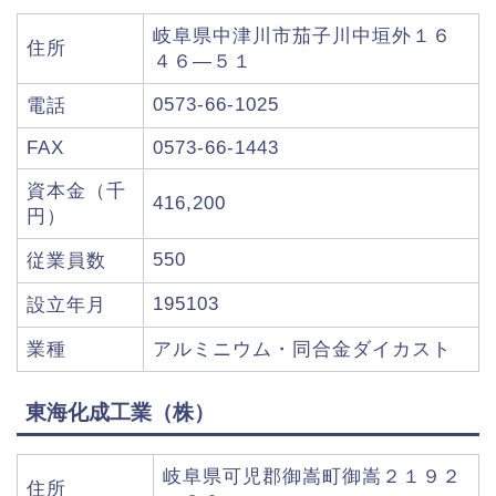
岐阜県中津川市茄子川中垣外１６
住所
４６―５１
0573-66-1025
電話
FAX
0573-66-1443
資本金（千
416,200
円）
550
従業員数
195103
設立年月
業種
アルミニウム・同合金ダイカスト
東海化成工業（株）
岐阜県可児郡御嵩町御嵩２１９２
住所