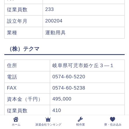
233
従業員数
200204
設立年月
業種
運動用具
（株）テクマ
住所
岐阜県可児市姫ケ丘３―１
0574-60-5220
電話
FAX
0574-60-5238
495,000
資本金（千円）
410
従業員数
199807
設立年月
ホーム
派遣会社ランキング
軽作業
寮・住み込み