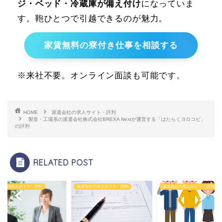
ジ・ベッド・冷蔵庫が備え付け
になっていま
す。鞄ひとつで引越できるのが魅力。
家賃無料の寮付き仕事を相談する
※来社不要。オンライン面談も可能です。
HOME
派遣会社の求人サイト・評判
製造・工場系の派遣会社株式会社BREXA Nextが運営する「はたらくヨロコビ」
の評判
RELATED POST
会社の求人サイト・評判
派遣会社の求人サイト・評判
派遣会社の求人サイト・評判