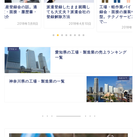
総工産登録会の話。適
派遣登録したまま就職し
工場・軽作業バイト
検査・面接・履歴書・
ても大丈夫？派遣会社の
録会・面接の服装や
事紹介
登録解除方法
型。テクノサービス
で...
2018年3月8日
2018年4月10日
2018年3
愛知県の工場・製造業の売上ランキング
一覧
神奈川県の工場・製造業の一覧